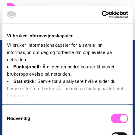
GODE BREMANGER
Arbeide
Vi bruker informasjonskapsler
Vi bruker informasjonskapsler for å samle inn
informasjon om deg og forbedre din opplevelse på
nettsiden.
Funksjonell:
Å gi deg en bedre og mer tilpasset
brukeropplevelse på nettsiden.
Kontakt oss
Statistikk:
Samle for å analysere hvilke sider du
hallo@godebremanger.no
besøker for å forbedre vår innhold og funksjonalitet mot
brukerene.
Besøksadresse
Markedsføring:
Å vise deg relevante kampanjer og
Rådhuset i Svelgen
tilpasset innhold, både på og etter ditt besøk på vårt
Samtykkevalg
nettsted.
Nødvendig
Få dei gode historiene
Ingen spam, berre god stemning.
For mer informasjon om hvordan vi behandler