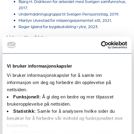
Bjørg H. Didriksen for arbeidet med Svelgen samfunnshus,
2017.
Underhaldningsgruppa til Svelgen Pensjonistlag, 2019.
Marilyn Ulvestad for miljøengasjementet sitt, 2021.
Roger Igland for bygdeutvikling i ytre, 2023.
Lista med kandidatar
Her er lista med dei skriftlege forslag kommunen har fått inn
denne hausten:
Liv Marit Bøen.
Vi bruker informasjonskapsler
Roald Nigardsøy.
Elsa Johanne Sande.
Vi bruker informasjonskapsler for å samle inn
Jannicke Brenden Frøyen.
informasjon om deg og forbedre din opplevelse på
Gunvald Sundsøy.
nettsiden.
Jarle Grotle.
Funksjonell:
Å gi deg en bedre og mer tilpasset
Jon Atle Rise.
Rolf Dombestein.
brukeropplevelse på nettsiden.
Jørntunet v/Jens Sigdestad.
Statistikk:
Samle for å analysere hvilke sider du
Berle Grendalag v/Anne Kristoffersen og Anne Lise
besøker for å forbedre vår innhold og funksjonalitet mot
Ødegård.
brukerene.
Jostein Eimhjellen.
Markedsføring:
Å vise deg relevante kampanjer og