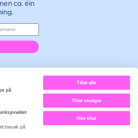
nen ca. éin
ing.
Tillat alle
lse på
Tillat utvalgte
unksjonalitet
Ikke tillat
ne
itt besøk på