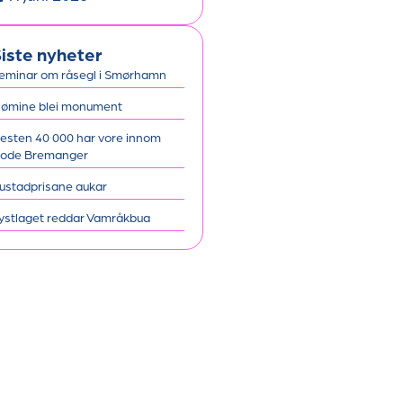
iste nyheter
eminar om råsegl i Smørhamn
jømine blei monument
esten 40 000 har vore innom
ode Bremanger
ustadprisane aukar
ystlaget reddar Vamråkbua