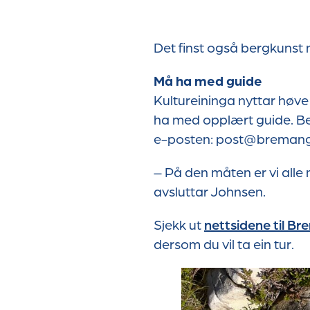
Det finst også bergkuns
Må ha med guide
Kultureininga nyttar høve t
ha med opplært guide. B
e-posten: post@breman
– På den måten er vi alle
avsluttar Johnsen.
Sjekk ut
nettsidene til 
dersom du vil ta ein tur.