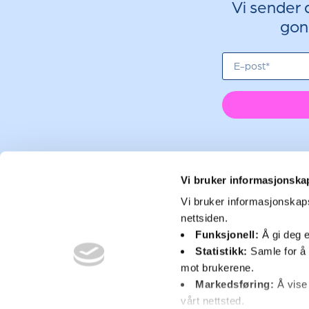
Vi sender d
gon
Vi bruker informasjonska
Vi bruker informasjonskaps
nettsiden.
Funksjonell:
Å gi deg 
Statistikk:
Samle for å 
Kontak
mot brukerene.
Markedsføring:
Å vise
hallo@
vårt nettsted.