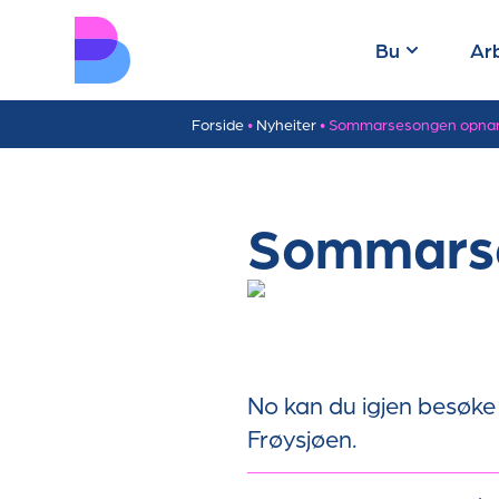
Bu
Ar
Forside
•
Nyheiter
•
Sommarsesongen opnar 
Sommarse
No kan du igjen besøke 
Frøysjøen.