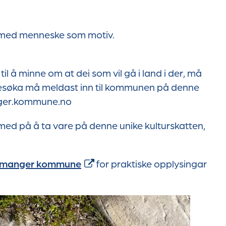
t med menneske som motiv.
il å minne om at dei som vil gå i land i der, må
esøka må meldast inn til kommunen på denne
ger.kommune.no
 med på å ta vare på denne unike kulturskatten,
Bremanger kommune
for praktiske opplysingar