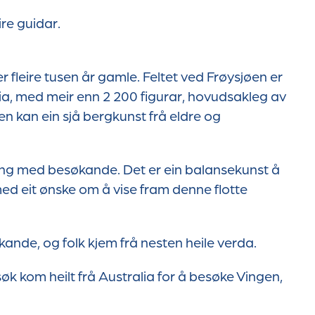
ire guidar.
er fleire tusen år gamle. Feltet ved Frøysjøen er
via, med meir enn 2 200 figurar, hovudsakleg av
gen kan ein sjå bergkunst frå eldre og
esong med besøkande. Det er ein balansekunst å
med eit ønske om å vise fram denne flotte
ande, og folk kjem frå nesten heile verda.
øk kom heilt frå Australia for å besøke Vingen,