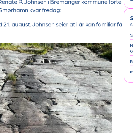
 Renate P. Johnsen i Bremanger kommune fortel
g Smørhamn kvar fredag:
S
d 21. august. Johnsen seier at i år kan familiar få
S
S
N
G
B
K