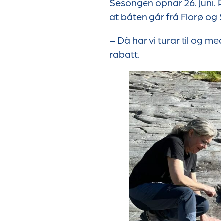
Sesongen opnar 26. juni.
at båten går frå Florø o
– Då har vi turar til og me
rabatt.