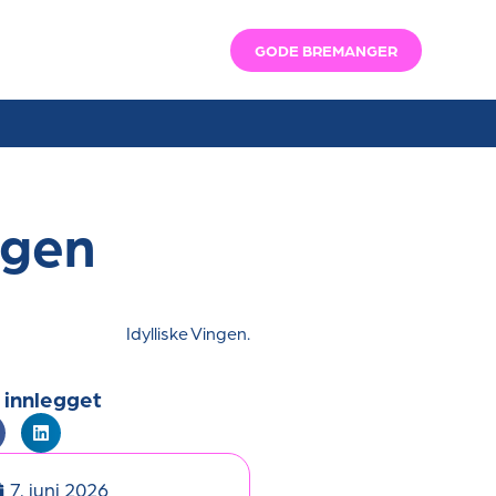
GODE BREMANGER
ngen
Idylliske Vingen.
 innlegget
7. juni 2026