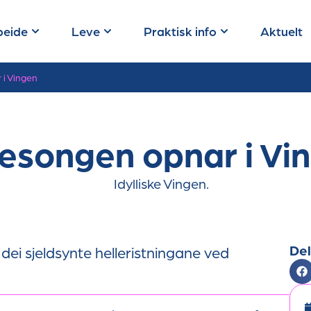
beide
Leve
Praktisk info
Aktuelt
i Vingen
songen opnar i Vi
Del
dei sjeldsynte helleristningane ved