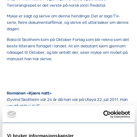
Terrorangrepet er det verste på norsk jord i fredstid.
Mykje er sagt og skrive om denne hendinga. Det er laga TV-
serie, fleire dokumentarfilmar, og skrive eit uttal bøker om denne
dagen.
Boka til Skotheim kom på Oktober Forlag som blir rekna som det
beste litterære forlaget i landet. At ein debutant kjem gjennom
nålauget til Oktober, og blir antatt der, seier mykje om nivået på
manuset han har skrive.
Romanen «Kjære natt»
Øyvind Skotheim var 24 år då han var på Utøya 22. juli 2011. Han
var då aktiv i AUF.
I dag er han utdanna jurist, og arbeider med konflikthandtering.
Under bokbadet i Svelgen skal han fortelje om romanen han har
Vi bruker informasjonskapsler