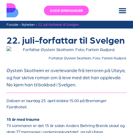
GODE BREMANGER
Forside
•
Nyheiter
•
22. juli-forfattar til Svelgen
22. juli-forfattar til Svelgen
Forfattar Øystein Skotheim. Foto; Fartein Rudjord.
Øystein Skotheim er overlevande frå terroren på Utøya,
og har skrive roman om å leve med det han opplevde.
No kjem han til bokbad i Svelgen.
Datoen er laurdag 25. april klokka 15.00 på Bremanger
Fjordhotell.
15 år med traume
Til sommaren er det 15 år sidan Anders Behring Breivik skaut og
drap 77 menneske i regjeringskvartalet, og på Utøya.