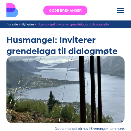
GODE BREMANGER
Forside
•
Nyheiter
•
Husmangel: Inviterer grendelaga til dialogmøte
Husmangel: Inviterer
grendelaga til dialogmøte
Det er mangel på hus i Bremanger kommune.