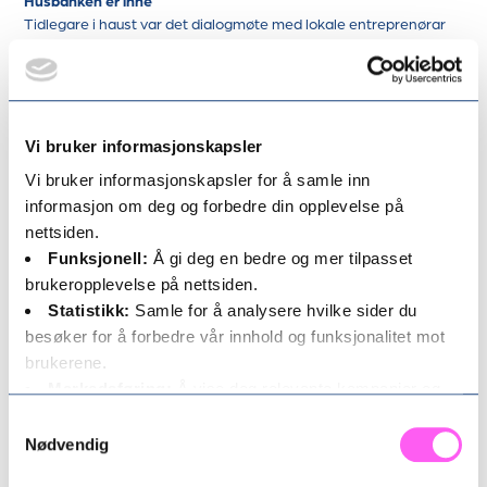
Husbanken er inne
Tidlegare i haust var det dialogmøte med lokale entreprenørar
og Husbanken om behovet for hus i kommunen. No går ein
vidare og inviterer grendelaga til dialog om det same.
Ordføraren blir med på møtet, i tillegg kommunedirektør Tom
Joensen, kommunalsjef Karl Vidar Førde og prosjektleiar for
Vi bruker informasjonskapsler
tilflyttarkontoret, Dag H. Nestegard.
Vi bruker informasjonskapsler for å samle inn
Det førebelse programmet for kvelden ser slik ut:
informasjon om deg og forbedre din opplevelse på
Hei og velkommen.
nettsiden.
Utviklingstrekk og rekrutteringspakken.
Funksjonell:
Å gi deg en bedre og mer tilpasset
Tilflyttarkontoret, info og status.
brukeropplevelse på nettsiden.
Behovet for hus og kommunen si rolle.
Statistikk:
Samle for å analysere hvilke sider du
Grendelag og samarbeid.
besøker for å forbedre vår innhold og funksjonalitet mot
Spørsmål og svar.
brukerene.
Eventuelt.
Del innlegget
Markedsføring:
Å vise deg relevante kampanjer og
tilpasset innhold, både på og etter ditt besøk på vårt
Samtykkevalg
nettsted.
Nødvendig
30. oktober 2025