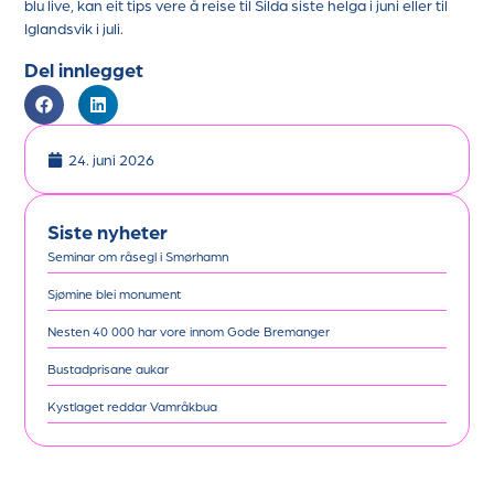
blu live, kan eit tips vere å reise til Silda siste helga i juni eller til
Iglandsvik i juli.
Del innlegget
24. juni 2026
Siste nyheter
Seminar om råsegl i Smørhamn
Sjømine blei monument
Nesten 40 000 har vore innom Gode Bremanger
Bustadprisane aukar
Kystlaget reddar Vamråkbua