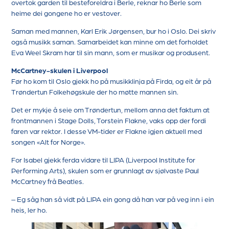
overtok garden til besteforeldra i Berle, reknar ho Berle som
heime dei gongene ho er vestover.
Saman med mannen, Karl Erik Jørgensen, bur ho i Oslo. Dei skriv
også musikk saman. Samarbeidet kan minne om det forholdet
Eva Weel Skram har til sin mann, som er musikar og produsent.
McCartney-skulen i Liverpool
Før ho kom til Oslo gjekk ho på musikklinja på Firda, og eit år på
Trøndertun Folkehøgskule der ho møtte mannen sin.
Det er mykje å seie om Trøndertun, mellom anna det faktum at
frontmannen i Stage Dolls, Torstein Flakne, vaks opp der fordi
faren var rektor. I desse VM-tider er Flakne igjen aktuell med
songen «Alt for Norge».
For Isabel gjekk ferda vidare til LIPA (Liverpool Institute for
Performing Arts), skulen som er grunnlagt av sjølvaste Paul
McCartney frå Beatles.
– Eg såg han så vidt på LIPA ein gong då han var på veg inn i ein
heis, ler ho.