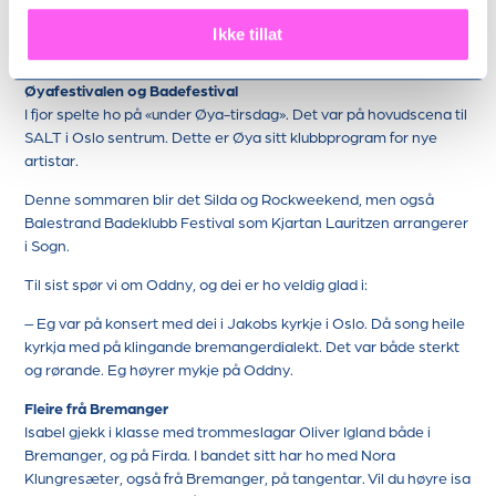
fekk dei låne ein raud Corvette til bryllaupet. Dette er
bakgrunnen for pressebilete med ein liknande raud amerikanske
Ikke tillat
sportsbil. Foto: Ingrid Marie Slettemoen.
Øyafestivalen og Badefestival
I fjor spelte ho på «under Øya-tirsdag». Det var på hovudscena til
SALT i Oslo sentrum. Dette er Øya sitt klubbprogram for nye
artistar.
Denne sommaren blir det Silda og Rockweekend, men også
Balestrand Badeklubb Festival som Kjartan Lauritzen arrangerer
i Sogn.
Til sist spør vi om Oddny, og dei er ho veldig glad i:
– Eg var på konsert med dei i Jakobs kyrkje i Oslo. Då song heile
kyrkja med på klingande bremangerdialekt. Det var både sterkt
og rørande. Eg høyrer mykje på Oddny.
Fleire frå Bremanger
Isabel gjekk i klasse med trommeslagar Oliver Igland både i
Bremanger, og på Firda. I bandet sitt har ho med Nora
Klungresæter, også frå Bremanger, på tangentar. Vil du høyre isa