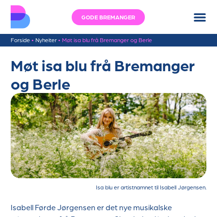
GODE BREMANGER
Forside
•
Nyheiter
•
Møt isa blu frå Bremanger og Berle
Møt isa blu frå Bremanger
og Berle
Isa blu er artistnamnet til Isabell Jørgensen.
Isabell Førde Jørgensen er det nye musikalske