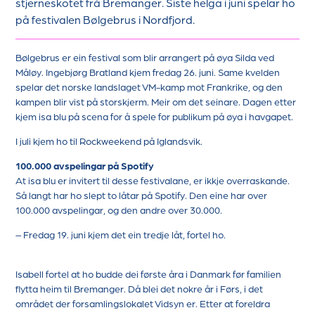
stjerneskotet frå Bremanger. Siste helga i juni spelar ho
på festivalen Bølgebrus i Nordfjord.
Bølgebrus er ein festival som blir arrangert på øya Silda ved
Måløy. Ingebjørg Bratland kjem fredag 26. juni. Same kvelden
spelar det norske landslaget VM-kamp mot Frankrike, og den
kampen blir vist på storskjerm. Meir om det seinare. Dagen etter
kjem isa blu på scena for å spele for publikum på øya i havgapet.
I juli kjem ho til Rockweekend på Iglandsvik.
100.000 avspelingar på Spotify
At isa blu er invitert til desse festivalane, er ikkje overraskande.
Så langt har ho slept to låtar på Spotify. Den eine har over
100.000 avspelingar, og den andre over 30.000.
– Fredag 19. juni kjem det ein tredje låt, fortel ho.
Isabell fortel at ho budde dei første åra i Danmark før familien
flytta heim til Bremanger. Då blei det nokre år i Førs, i det
området der forsamlingslokalet Vidsyn er. Etter at foreldra