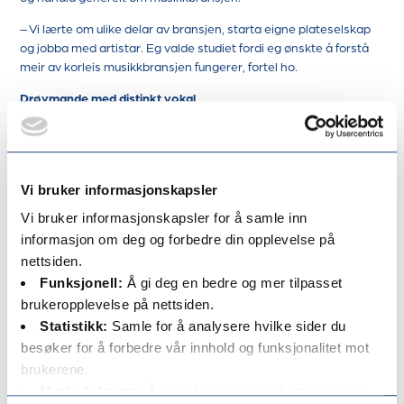
– Vi lærte om ulike delar av bransjen, starta eigne plateselskap
og jobba med artistar. Eg valde studiet fordi eg ønskte å forstå
meir av korleis musikkbransjen fungerer, fortel ho.
Drøymande med distinkt vokal
Stilen hennar er drøymande, kanskje med eit islett av britpop.
Gjennomført og med ein god og distinkt vokal med tydeleg
identitet og særpreg. Ho har blitt samanlikna med amerikanske
Billie Eilish.
Vi bruker informasjonskapsler
Når vi seier at songane hennar tidvis kan minne om den
Vi bruker informasjonskapsler for å samle inn
canadiske artisten Joni Mitchell, er ho glad for det
informasjon om deg og forbedre din opplevelse på
komplementet:
nettsiden.
– Kjekt å blir samanlikna med ei så kul dame. Joni Mitchell var ein
Funksjonell:
Å gi deg en bedre og mer tilpasset
av dei første damene som skreiv sine eigne songar, så den
brukeropplevelse på nettsiden.
samanlikninga er eg glad for, seier ho.
Statistikk:
Samle for å analysere hvilke sider du
besøker for å forbedre vår innhold og funksjonalitet mot
brukerene.
Markedsføring:
Å vise deg relevante kampanjer og