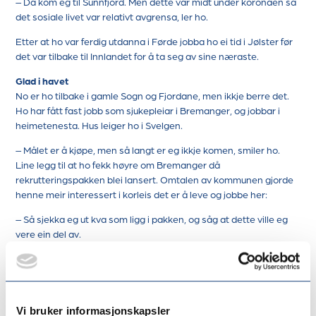
– Då kom eg til Sunnfjord. Men dette var midt under koronaen så
det sosiale livet var relativt avgrensa, ler ho.
Etter at ho var ferdig utdanna i Førde jobba ho ei tid i Jølster før
det var tilbake til Innlandet for å ta seg av sine næraste.
Glad i havet
No er ho tilbake i gamle Sogn og Fjordane, men ikkje berre det.
Ho har fått fast jobb som sjukepleiar i Bremanger, og jobbar i
heimetenesta. Hus leiger ho i Svelgen.
– Målet er å kjøpe, men så langt er eg ikkje komen, smiler ho.
Line legg til at ho fekk høyre om Bremanger då
rekrutteringspakken blei lansert. Omtalen av kommunen gjorde
henne meir interessert i korleis det er å leve og jobbe her:
– Så sjekka eg ut kva som ligg i pakken, og såg at dette ville eg
vere ein del av.
Blir nokre fjelltoppar
På fritida er fjellturar den store lidenskapen.
– Eg har vore ein del i Kalvåg, og der er det kjempefint, seier ho.
Vi bruker informasjonskapsler
Men så er det Hornelen, og Keipen og alle dei andre fjelltoppane.