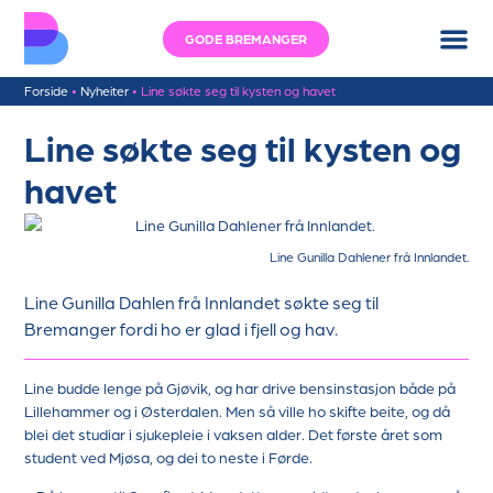
GODE BREMANGER
Forside
•
Nyheiter
•
Line søkte seg til kysten og havet
Line søkte seg til kysten og
havet
Line Gunilla Dahlener frå Innlandet.
Line Gunilla Dahlen frå Innlandet søkte seg til
Bremanger fordi ho er glad i fjell og hav.
Line budde lenge på Gjøvik, og har drive bensinstasjon både på
Lillehammer og i Østerdalen. Men så ville ho skifte beite, og då
blei det studiar i sjukepleie i vaksen alder. Det første året som
student ved Mjøsa, og dei to neste i Førde.