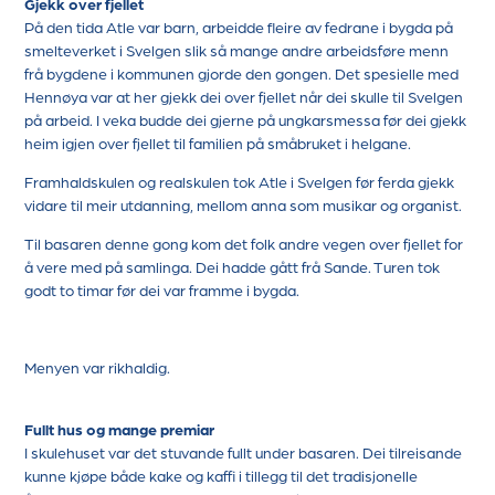
Gjekk over fjellet
På den tida Atle var barn, arbeidde fleire av fedrane i bygda på
smelteverket i Svelgen slik så mange andre arbeidsføre menn
frå bygdene i kommunen gjorde den gongen. Det spesielle med
Hennøya var at her gjekk dei over fjellet når dei skulle til Svelgen
på arbeid. I veka budde dei gjerne på ungkarsmessa før dei gjekk
heim igjen over fjellet til familien på småbruket i helgane.
Framhaldskulen og realskulen tok Atle i Svelgen før ferda gjekk
vidare til meir utdanning, mellom anna som musikar og organist.
Til basaren denne gong kom det folk andre vegen over fjellet for
å vere med på samlinga. Dei hadde gått frå Sande. Turen tok
godt to timar før dei var framme i bygda.
Menyen var rikhaldig.
Fullt hus og mange premiar
I skulehuset var det stuvande fullt under basaren. Dei tilreisande
kunne kjøpe både kake og kaffi i tillegg til det tradisjonelle