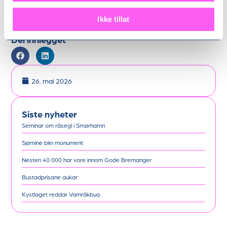
Ikke tillat
Hennøystranda er ein idyll. Foto: Renate P. Johnsen.
Del innlegget
26. mai 2026
Siste nyheter
Seminar om råsegl i Smørhamn
Sjømine blei monument
Nesten 40 000 har vore innom Gode Bremanger
Bustadprisane aukar
Kystlaget reddar Vamråkbua