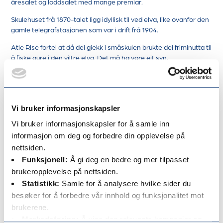
åresalet og loddsalet med mange premiar.
Skulehuset frå 1870-talet ligg idyllisk til ved elva, like ovanfor den
gamle telegrafstasjonen som var i drift frå 1904.
Atle Rise fortel at då dei gjekk i småskulen brukte dei friminutta til
å fiske aure i den viltre elva. Det må ha vore eit syn.
Sjølv om Hennøystranda i dag er fråflytta kan ein likevel snakke
om eit livskraftig bygdesamfunn mange i Bremanger bryr seg
om, og reiser tilbake til gong etter gong, slik vi såg dette spele
seg ut under basaren andre helga i mai.
Vi bruker informasjonskapsler
Vi bruker informasjonskapsler for å samle inn
informasjon om deg og forbedre din opplevelse på
nettsiden.
Funksjonell:
Å gi deg en bedre og mer tilpasset
brukeropplevelse på nettsiden.
Statistikk:
Samle for å analysere hvilke sider du
besøker for å forbedre vår innhold og funksjonalitet mot
brukerene.
Markedsføring:
Å vise deg relevante kampanjer og