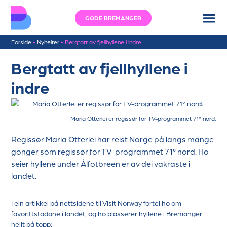
GODE BREMANGER
Forside
•
Nyheiter
•
Bergtatt av fjellhyllene i indre
Bergtatt av fjellhyllene i
indre
Maria Otterlei er regissør for TV-programmet 71° nord.
Regissør Maria Otterlei har reist Norge på langs mange
gonger som regissør for TV-programmet 71° nord. Ho
seier hyllene under Ålfotbreen er av dei vakraste i
landet.
I ein artikkel på nettsidene til Visit Norway fortel ho om
favorittstadane i landet, og ho plasserer hyllene i Bremanger
heilt på topp: