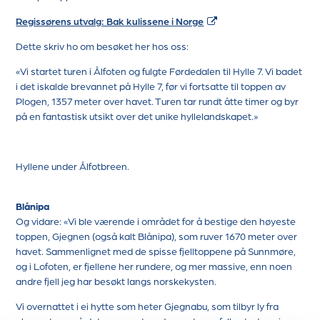
Regissørens utvalg: Bak kulissene i Norge
Dette skriv ho om besøket her hos oss:
«Vi startet turen i Ålfoten og fulgte Førdedalen til Hylle 7. Vi badet
i det iskalde brevannet på Hylle 7, før vi fortsatte til toppen av
Plogen, 1357 meter over havet. Turen tar rundt åtte timer og byr
på en fantastisk utsikt over det unike hyllelandskapet.»
Hyllene under Ålfotbreen.
Blånipa
Og vidare: «Vi ble værende i området for å bestige den høyeste
toppen, Gjegnen (også kalt Blånipa), som ruver 1670 meter over
havet. Sammenlignet med de spisse fjelltoppene på Sunnmøre,
og i Lofoten, er fjellene her rundere, og mer massive, enn noen
andre fjell jeg har besøkt langs norskekysten.
Vi overnattet i ei hytte som heter Gjegnabu, som tilbyr ly fra