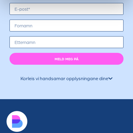
MELD MEG PÅ
Korleis vi handsamar opplysningane dine