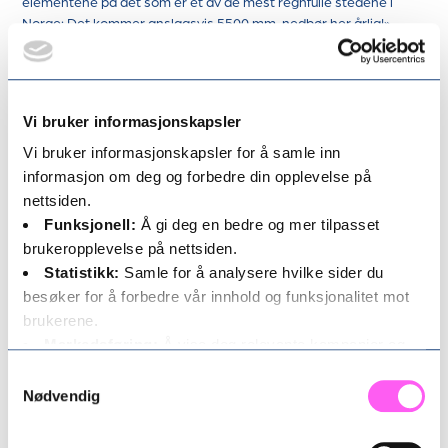
elementene på det som er et av de mest regnfulle stedene i
Norge: Det kommer anslagsvis 5500 mm. nedbør her årlig!».
Brevatnet er både kaldt og friskt.
Vi bruker informasjonskapsler
Åtte favorittar
Neste på lista til regissøren er Sunnmørsalpane før ho nemner
Vi bruker informasjonskapsler for å samle inn
Finse og Rosendal i Hardanger. Lista held fram med Vesterålen,
informasjon om deg og forbedre din opplevelse på
Grip og Ona på Nordmøre, Jæren, og til slutt Svalbard.
nettsiden.
Funksjonell:
Å gi deg en bedre og mer tilpasset
Men Bremanger og Ålfoten på topp altså.
brukeropplevelse på nettsiden.
Statistikk:
Samle for å analysere hvilke sider du
Regissør Maria Otterlei likar seg i Bremanger.
besøker for å forbedre vår innhold og funksjonalitet mot
brukerene.
Del innlegget
Markedsføring:
Å vise deg relevante kampanjer og
tilpasset innhold, både på og etter ditt besøk på vårt
Samtykkevalg
nettsted.
Nødvendig
28. mai 2026
For mer informasjon om hvordan vi behandler