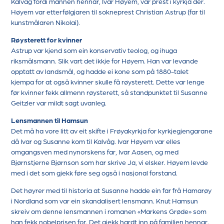
Kalvåg fordi mannen hennar, Ivar Høyem, var prest i kyrkja der.
Høyem var etterfølgjaren til sokneprest Christian Astrup (far til
kunstmålaren Nikolai).
Røysterett for kvinner
Astrup var kjend som ein konservativ teolog, og ihuga
riksmålsmann. Slik vart det ikkje for Høyem. Han var levande
opptatt av landsmål, og hadde ei kone som på 1880-talet
kjempa for at også kvinner skulle få røysterett. Dette var lenge
før kvinner fekk allmenn røysterett, så standpunktet til Susanne
Geitzler var mildt sagt uvanleg.
Lensmannen til Hamsun
Det må ha vore litt av eit skifte i Frøyakyrkja for kyrkjegjengarane
då Ivar og Susanne kom til Kalvåg. Ivar Høyem var elles
omgangsven med nynorskens far, Ivar Aasen, og med
Bjørnstjerne Bjørnson som har skrive Ja, vi elsker. Høyem levde
med i det som gjekk føre seg også i nasjonal forstand.
Det høyrer med til historia at Susanne hadde ein far frå Hamarøy
i Nordland som var ein skandalisert lensmann. Knut Hamsun
skreiv om denne lensmannen i romanen «Markens Grøde» som
han fekk nobelprisen for. Det gjekk hardt inn på familien hennar.