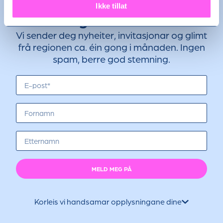
Ikke tillat
Få dei gode historiene
Vi sender deg nyheiter, invitasjonar og glimt
frå regionen ca. éin gong i månaden. Ingen
spam, berre god stemning.
MELD MEG PÅ
Korleis vi handsamar opplysningane dine