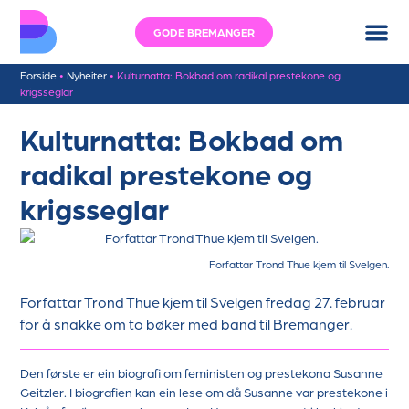
GODE BREMANGER
Forside
•
Nyheiter
•
Kulturnatta: Bokbad om radikal prestekone og
krigsseglar
Kulturnatta: Bokbad om
radikal prestekone og
krigsseglar
Forfattar Trond Thue kjem til Svelgen.
Forfattar Trond Thue kjem til Svelgen fredag 27. februar
for å snakke om to bøker med band til Bremanger.
Den første er ein biografi om feministen og prestekona Susanne
Geitzler. I biografien kan ein lese om då Susanne var prestekone i